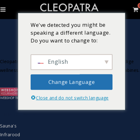
We've detected you might be
speaking a different language.
Do you want to change to:
English
Cleopatra is Nederlandse producent van luxe & hoogwaardige
wellnessproducten zoals bubbelbaden, sauna’s en stoomcabines.
Change Language
Close and do not switch language
ASSORTIMENT
Sauna's
Infrarood