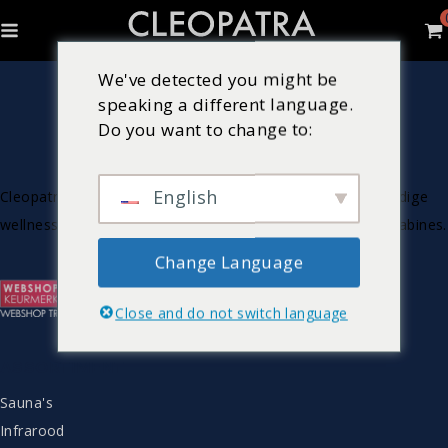
We've detected you might be
speaking a different language.
Do you want to change to:
English
Cleopatra is Nederlandse producent van luxe & hoogwaardige
wellnessproducten zoals bubbelbaden, sauna’s en stoomcabines.
Change Language
Close and do not switch language
ASSORTIMENT
Sauna's
Infrarood