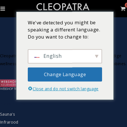
We've detected you might be
speaking a different language.
Do you want to change to:
English
Cleopatra is Nederlandse producent van luxe & hoogwaardige
wellnessproducten zoals bubbelbaden, sauna’s en stoomcabines.
Change Language
Close and do not switch language
ASSORTIMENT
Sauna's
Infrarood