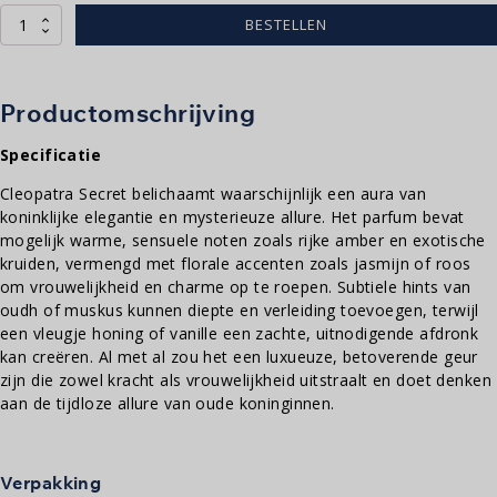
Cleo's
BESTELLEN
Secret
-
10ml
aantal
Productomschrijving
Specificatie
Cleopatra Secret belichaamt waarschijnlijk een aura van
koninklijke elegantie en mysterieuze allure. Het parfum bevat
mogelijk warme, sensuele noten zoals rijke amber en exotische
kruiden, vermengd met florale accenten zoals jasmijn of roos
om vrouwelijkheid en charme op te roepen. Subtiele hints van
oudh of muskus kunnen diepte en verleiding toevoegen, terwijl
een vleugje honing of vanille een zachte, uitnodigende afdronk
kan creëren. Al met al zou het een luxueuze, betoverende geur
zijn die zowel kracht als vrouwelijkheid uitstraalt en doet denken
aan de tijdloze allure van oude koninginnen.
Verpakking