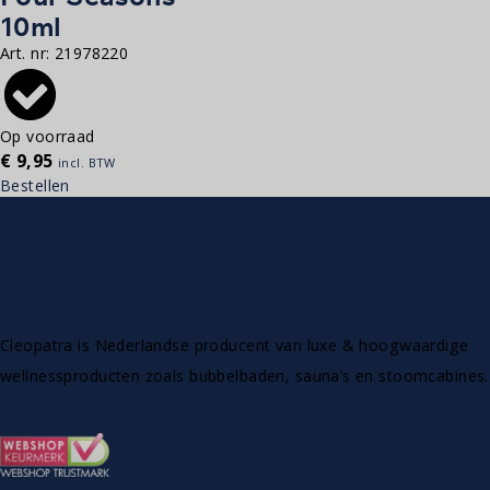
10ml
Art. nr:
21978220
Op voorraad
€
9,95
incl. BTW
Bestellen
Cleopatra is Nederlandse producent van luxe & hoogwaardige
wellnessproducten zoals bubbelbaden, sauna’s en stoomcabines.