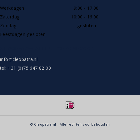
Werkdagen
9:00 - 17:00
Zaterdag
10:00 - 16:00
Zondag
gesloten
Feestdagen gesloten
SHOWROOW ALLEEN OP AFSPRAAK
info@cleopatra.nl
tel: +31 (0)75 647 82 00
© Cleopatra.nl - Alle rechten voorbehouden