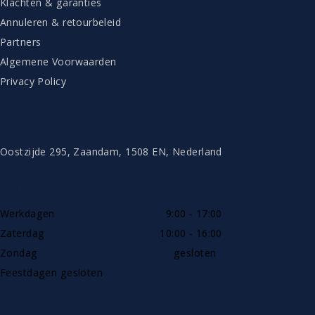
Klachten & garanties
Annuleren & retourbeleid
Partners
Algemene Voorwaarden
Privacy Policy
CONTACT
Oostzijde 295, Zaandam, 1508 EN, Nederland
TELEFONISCH BEREIKBAAR
Werkdagen
9:00 - 17:00
Zaterdag
10:00 - 16:00
Zondag
gesloten
Feestdagen gesloten
SHOWROOW ALLEEN OP AFSPRAAK