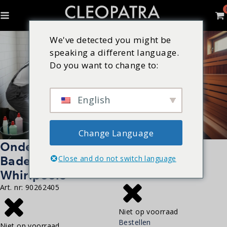
We've detected you might be
speaking a different language.
Do you want to change to:
English
Change Language
Onderhoud
Onderhoud
Baden &
Sauna
Close and do not switch language
Whirlpools
Art. nr:
90262403
Art. nr:
90262405
Niet op voorraad
Bestellen
Niet op voorraad