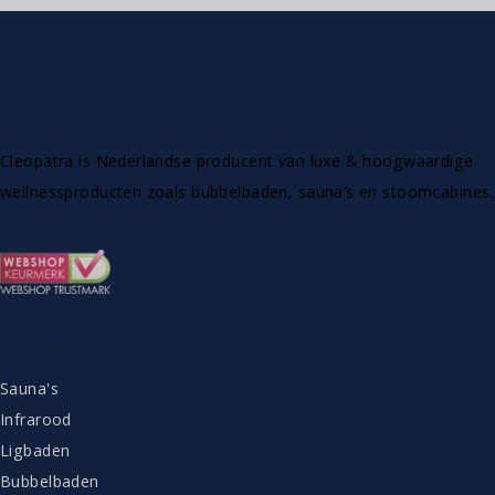
Cleopatra is Nederlandse producent van luxe & hoogwaardige
wellnessproducten zoals bubbelbaden, sauna’s en stoomcabines.
ASSORTIMENT
Sauna's
Infrarood
Ligbaden
Bubbelbaden