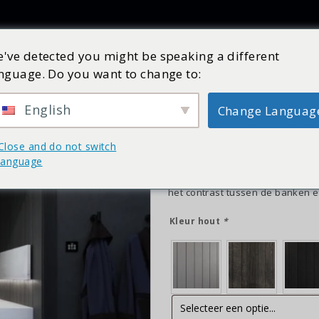
Producten
Inspiratie
Catalogus
Service
Shop
've detected you might be speaking a different
nguage. Do you want to change to:
Serano line | 220x2
Art nr:
27605500
Op nabestelling
English
Change Languag
€
12.836,25
incl. BTW
Close and do not switch
SERANO LINE SAUNA | 220x210cm 
language
gebruik van veel glas aan de vo
details maken de Serano sauna 
het contrast tussen de banken e
Kleur hout
*