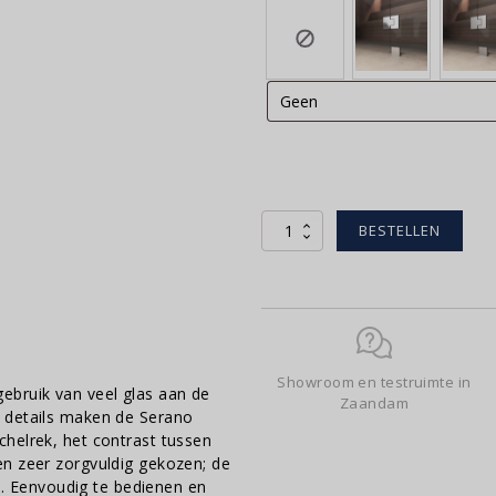
Serano
BESTELLEN
line
|
220x210cm
aantal
Showroom en testruimte in
ebruik van veel glas aan de
Zaandam
e details maken de Serano
helrek, het contrast tussen
en zeer zorgvuldig gekozen; de
 Eenvoudig te bedienen en