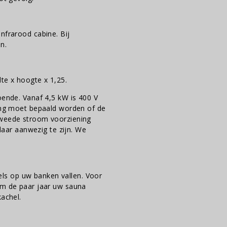
nfrarood cabine. Bij
n.
te x hoogte x 1,25.
oende. Vanaf 4,5 kW is 400 V
ting moet bepaald worden of de
tweede stroom voorziening
elaar aanwezig te zijn. We
ls op uw banken vallen. Voor
om de paar jaar uw sauna
kachel.