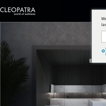
We
la