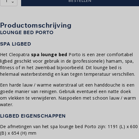
BESTELLEN
Bed
Porto
aantal
Productomschrijving
LOUNGE BED PORTO
SPA LIGBED
Het Cleopatra
spa lounge bed
Porto is een zeer comfortabel
ligbed geschikt voor gebruik in de (professionele) hamam, spa,
fitness of in het zwembad bijvoorbeeld. Dit lounge bed is
helemaal waterbestendig en kan tegen temperatuur verschillen.
Een harde lauw / warme waterstraal uit een handdouche is een
goede manier van reinigen. Gebruik eventueel een natte doek
om vlekken te verwijderen. Naspoelen met schoon lauw / warm
water.
LIGBED EIGENSCHAPPEN
De afmetingen van het spa lounge bed Porto zijn: 1191 (L) x 600
(B) x 654 (H) mm