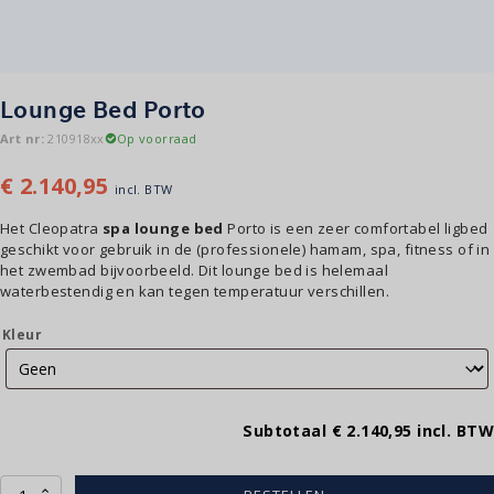
Lounge Bed Porto
Art nr:
210918xx
Op voorraad
€
2.140,95
incl. BTW
Het Cleopatra
spa lounge bed
Porto is een zeer comfortabel ligbed
geschikt voor gebruik in de (professionele) hamam, spa, fitness of in
het zwembad bijvoorbeeld. Dit lounge bed is helemaal
waterbestendig en kan tegen temperatuur verschillen.
Kleur
Subtotaal
€ 2.140,95
incl. BTW
Lounge