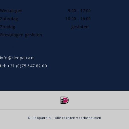
TELEFONISCH BEREIKBAAR
Werkdagen
9:00 - 17:00
Zaterdag
10:00 - 16:00
Zondag
gesloten
Feestdagen gesloten
SHOWROOW ALLEEN OP AFSPRAAK
info@cleopatra.nl
tel: +31 (0)75 647 82 00
© Cleopatra.nl - Alle rechten voorbehouden