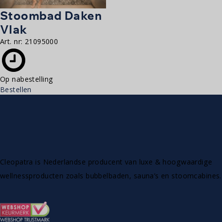
Stoombad Daken
Vlak
Art. nr:
21095000
Op nabestelling
Bestellen
Cleopatra is Nederlandse producent van luxe & hoogwaardige
wellnessproducten zoals bubbelbaden, sauna’s en stoomcabines.