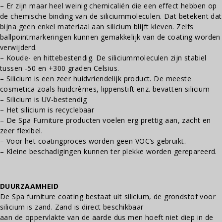
– Er zijn maar heel weinig chemicaliën die een effect hebben op
de chemische binding van de siliciummoleculen. Dat betekent dat
bijna geen enkel materiaal aan silicium blijft kleven. Zelfs
ballpointmarkeringen kunnen gemakkelijk van de coating worden
verwijderd.
– Koude- en hittebestendig. De siliciummoleculen zijn stabiel
tussen -50 en +300 graden Celsius.
– Silicium is een zeer huidvriendelijk product. De meeste
cosmetica zoals huidcrèmes, lippenstift enz. bevatten silicium
– Silicium is UV-bestendig
– Het silicium is recyclebaar
– De Spa Furniture producten voelen erg prettig aan, zacht en
zeer flexibel.
– Voor het coatingproces worden geen VOC’s gebruikt.
– Kleine beschadigingen kunnen ter plekke worden gerepareerd.
DUURZAAMHEID
De Spa furniture coating bestaat uit silicium, de grondstof voor
silicium is zand. Zand is direct beschikbaar
aan de oppervlakte van de aarde dus men hoeft niet diep in de