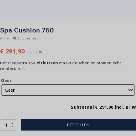
Spa Cushion 750
Art nr:
Op voorraad
€
291,90
incl. BTW
Het Cleopatra spa
zitkussen
maakt douchen en stomen écht
comfortabel.
Kleur
Subtotaal
€ 291,90
incl. BTW
Spa
BESTELLEN
Cushion
750