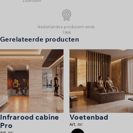
Zaandam
Nederlandse producent sinds
1966
Gerelateerde producten
Infrarood cabine
Voetenbad
Pro
Art. nr:
Art. nr: