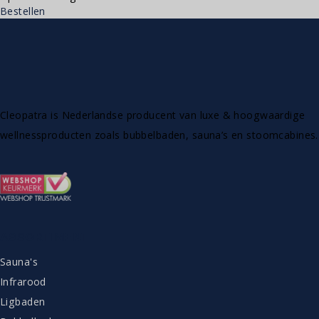
Bestellen
Cleopatra is Nederlandse producent van luxe & hoogwaardige
wellnessproducten zoals bubbelbaden, sauna’s en stoomcabines.
ASSORTIMENT
Sauna's
Infrarood
Ligbaden