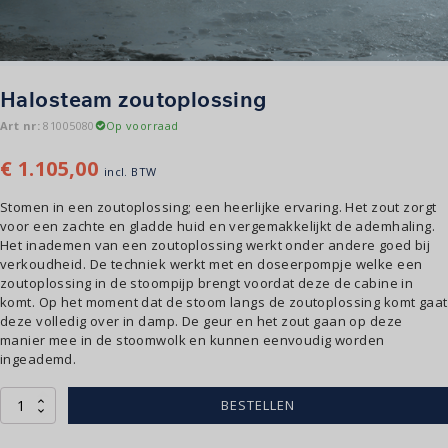
Halosteam zoutoplossing
Art nr:
81005080
Op voorraad
€
1.105,00
incl. BTW
Stomen in een zoutoplossing; een heerlijke ervaring. Het zout zorgt
voor een zachte en gladde huid en vergemakkelijkt de ademhaling.
Het inademen van een zoutoplossing werkt onder andere goed bij
verkoudheid. De techniek werkt met en doseerpompje welke een
zoutoplossing in de stoompijp brengt voordat deze de cabine in
komt. Op het moment dat de stoom langs de zoutoplossing komt gaat
deze volledig over in damp. De geur en het zout gaan op deze
manier mee in de stoomwolk en kunnen eenvoudig worden
ingeademd.
Halosteam
BESTELLEN
zoutoplossing
aantal