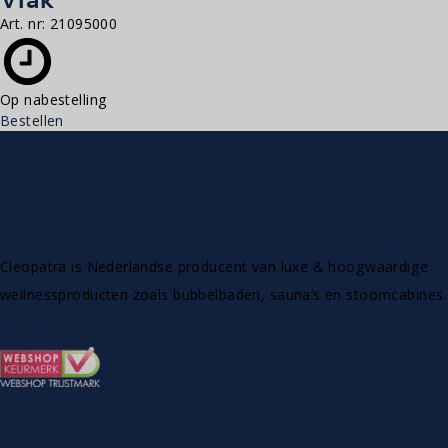
Art. nr:
21095000
Op nabestelling
Bestellen
Cleopatra is Nederlandse producent van luxe & hoogwaardige
wellnessproducten zoals bubbelbaden, sauna’s en stoomcabines.
ASSORTIMENT