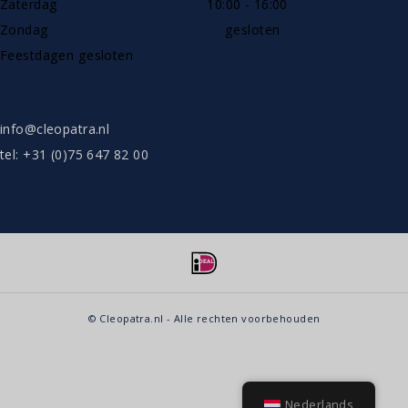
Zaterdag
10:00 - 16:00
Zondag
gesloten
Feestdagen gesloten
SHOWROOW ALLEEN OP AFSPRAAK
info@cleopatra.nl
tel: +31 (0)75 647 82 00
© Cleopatra.nl - Alle rechten voorbehouden
Nederlands