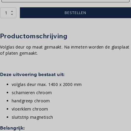
Volglas
BESTELLEN
deur
|
chroom
aantal
Productomschrijving
Volglas deur op maat gemaakt. Na inmeten worden de glasplaat
of platen gemaakt.
Deze uitvoering bestaat uit:
volglas deur max. 1400 x 2000 mm
scharnieren chroom
handgreep chroom
vloerklem chroom
sluitstrip magnetisch
Belangrijk: