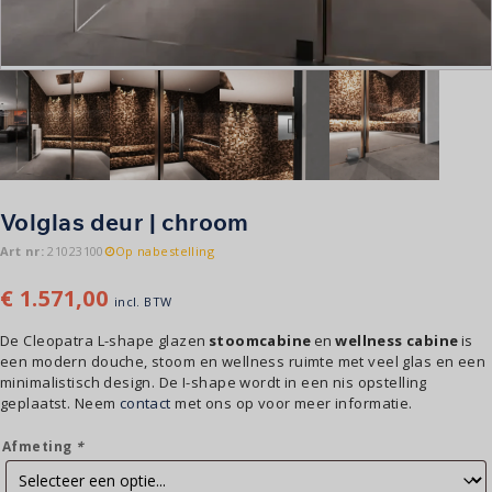
Volglas deur | chroom
Art nr:
21023100
Op nabestelling
€
1.571,00
incl. BTW
De Cleopatra L-shape glazen
stoomcabine
en
wellness cabine
is
een modern douche, stoom en wellness ruimte met veel glas en een
minimalistisch design. De I-shape wordt in een nis opstelling
geplaatst.
Neem
contact
met ons op voor meer informatie.
Afmeting
*