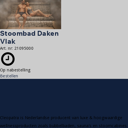
Stoombad Daken
Vlak
Art. nr:
21095000
Op nabestelling
Bestellen
Cleopatra is Nederlandse producent van luxe & hoogwaardige
wellnessproducten zoals bubbelbaden, sauna’s en stoomcabines.