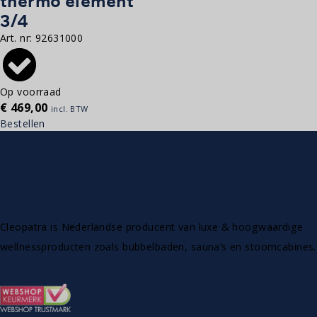
thermo element
3/4
Art. nr:
92631000
Op voorraad
€
469,00
incl. BTW
Bestellen
Cleopatra is Nederlandse producent van luxe & hoogwaardige
wellnessproducten zoals bubbelbaden, sauna’s en stoomcabines.