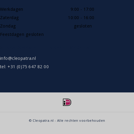
Werkdagen
9:00 - 17:00
Zaterdag
10:00 - 16:00
Zondag
gesloten
Feestdagen gesloten
SHOWROOW ALLEEN OP AFSPRAAK
info@cleopatra.nl
tel: +31 (0)75 647 82 00
© Cleopatra.nl - Alle rechten voorbehouden