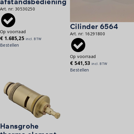
afstandsbediening
Art. nr:
30530250
Cilinder 6564
Op voorraad
Art. nr:
16291800
€
1.685,25
incl. BTW
Bestellen
Op voorraad
€
541,53
incl. BTW
Bestellen
Hansgrohe