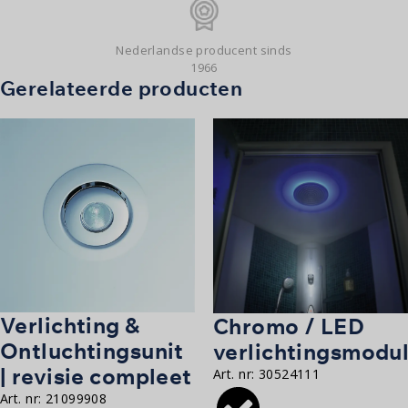
Nederlandse producent sinds
1966
Gerelateerde producten
Verlichting &
Chromo / LED
Ontluchtingsunit
verlichtingsmodu
| revisie compleet
Art. nr:
30524111
Art. nr:
21099908