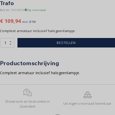
Trafo
Art nr:
30934810
Op voorraad
€
109,94
incl. BTW
Compleet armatuur inclusief halogeenlampje.
Lampunit
BESTELLEN
Aquafun
|
AQUASTAR
|
Productomschrijving
zonder
Trafo
Compleet armatuur inclusief halogeenlampje.
aantal
Showroom en testruimte in
Uit eigen voorraad leverbaar
Zaandam