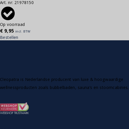
Art. nr:
21978150
Op voorraad
€
9,95
incl. BTW
Bestellen
Cleopatra is Nederlandse producent van luxe & hoogwaardige
wellnessproducten zoals bubbelbaden, sauna’s en stoomcabines.
ASSORTIMENT