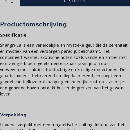
Shangri-
BESTELLEN
La
-
10ml
aantal
Productomschrijving
Specificatie
Shangri-La is een verleidelijke en mystieke geur die de sereniteit
en mystiek van een verborgen paradijs belichaamt. Het
combineert warme, exotische noten zoals vanille en amber met
een vleugje bloemige elementen zoals jasmijn of roos,
verweven met subtiele houtachtige en kruidige ondertonen. De
geur is luxueus, betoverend en diep kalmerend, en roept een
gevoel van tijdloze ontsnapping en innerlijke rust op – alsof je
een geheime haven ontdekt buiten de grenzen van het gewone
leven.
Verpakking
Luxueus verpakt met een magnetische sluiting. Inhoud van het