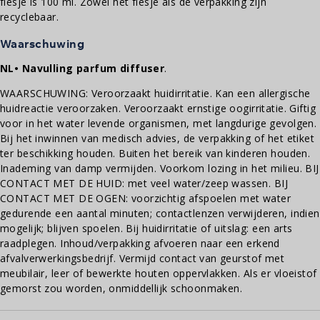
flesje is 100 ml. Zowel het flesje als de verpakking zijn
recyclebaar.
Waarschuwing
NL• Navulling parfum diffuser
.
WAARSCHUWING: Veroorzaakt huidirritatie. Kan een allergische
huidreactie veroorzaken. Veroorzaakt ernstige oogirritatie. Giftig
voor in het water levende organismen, met langdurige gevolgen.
Bij het inwinnen van medisch advies, de verpakking of het etiket
ter beschikking houden. Buiten het bereik van kinderen houden.
Inademing van damp vermijden. Voorkom lozing in het milieu. BIJ
CONTACT MET DE HUID: met veel water/zeep wassen. BIJ
CONTACT MET DE OGEN: voorzichtig afspoelen met water
gedurende een aantal minuten; contactlenzen verwijderen, indien
mogelijk; blijven spoelen. Bij huidirritatie of uitslag: een arts
raadplegen. Inhoud/verpakking afvoeren naar een erkend
afvalverwerkingsbedrijf. Vermijd contact van geurstof met
meubilair, leer of bewerkte houten oppervlakken. Als er vloeistof
gemorst zou worden, onmiddellijk schoonmaken.