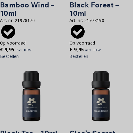
Bamboo Wind –
Black Forest –
10ml
10ml
Art. nr:
21978170
Art. nr:
21978190
Op voorraad
Op voorraad
€
9,95
€
9,95
incl. BTW
incl. BTW
Bestellen
Bestellen
Black Tea – 10ml
Cleo’s Secret –