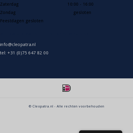
Zaterdag
10:00 - 16:00
Zondag
gesloten
Feestdagen gesloten
SHOWROOW ALLEEN OP AFSPRAAK
info@cleopatra.nl
tel: +31 (0)75 647 82 00
© Cleopatra.nl - Alle rechten voorbehouden