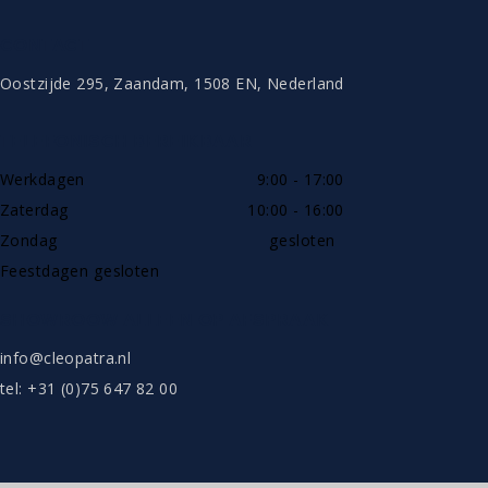
CONTACT
Oostzijde 295, Zaandam, 1508 EN, Nederland
TELEFONISCH BEREIKBAAR
Werkdagen
9:00 - 17:00
Zaterdag
10:00 - 16:00
Zondag
gesloten
Feestdagen gesloten
SHOWROOW ALLEEN OP AFSPRAAK
info@cleopatra.nl
tel: +31 (0)75 647 82 00