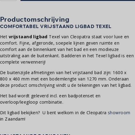
240
|
160x80cm
aantal
Productomschrijving
COMFORTABEL VRIJSTAAND LIGBAD TEXEL
Het
vrijstaand ligbad
Texel van Cleopatra staat voor luxe en
comfort. Fijne, afgeronde, soepele lijnen geven ruimte en
comfort aan de binnenkant van het bad en een modieuze
uitstraling aan de buitenkant. Badderen in het Texel ligbad is een
complete verwennerij!
De buitenzijde afmetingen van het vrijstaand bad zijn: 1600 x
800 x 460 mm met een bodemlengte van 1270 mm. Onderaan
deze product omschrijving vindt u de tekeningen van het ligbad.
Het bad wordt geleverd incl. een badpotenset en
overloop/leegloop combinatie.
Dit ligbad bekijken? U bent welkom in de Cleopatra
showroom
in Zaandam!