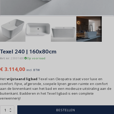
Texel 240 | 160x80cm
Art nr:
23001600
Op voorraad
€
3.114,00
incl. BTW
Het
vrijstaand ligbad
Texel van Cleopatra staat voor luxe en
comfort. Fijne, afgeronde, soepele lijnen geven ruimte en comfort
aan de binnenkant van het bad en een modieuze uitstraling aan de
buitenkant. Badderen in het Texel ligbad is een complete
verwennerij!
Texel
BESTELLEN