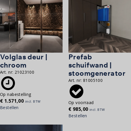
Volglas deur |
Prefab
chroom
schuifwand |
stoomgenerator
Art. nr:
21023100
Art. nr:
81005100
Op nabestelling
€
1.571,00
incl. BTW
Op voorraad
Bestellen
€
985,00
incl. BTW
Bestellen