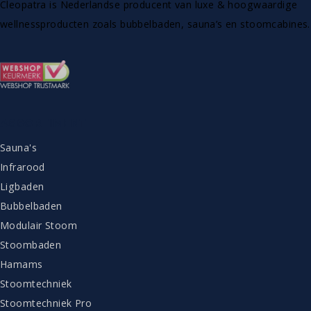
Cleopatra is Nederlandse producent van luxe & hoogwaardige
wellnessproducten zoals bubbelbaden, sauna’s en stoomcabines.
ASSORTIMENT
Sauna's
Infrarood
Ligbaden
Bubbelbaden
Modulair Stoom
Stoombaden
Hamams
Stoomtechniek
Stoomtechniek Pro