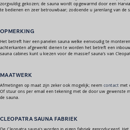
zorgvuldig gekozen; de sauna wordt opgewarmd door een Harvia
te bedienen en zeer betrouwbaar; zodoende u jarenlang van de s
OPMERKING
Het betreft hier een panelen sauna welke eenvoudig te monteren i
achterkanten afgewerkt dienen te worden het betreft een inbouw
sauna cabines kunt u kiezen voor de massief sauna’s van Cleopat
MAATWERK
Afmetingen op maat zijn zeker ook mogelijk; neem
contact
met o
Of stuur ons per email een tekening met de door uw gewenste m
de sauna.
CLEOPATRA SAUNA FABRIEK
De Cleopatra sauna’s worden in eigen fabriek geproduceerd. Het