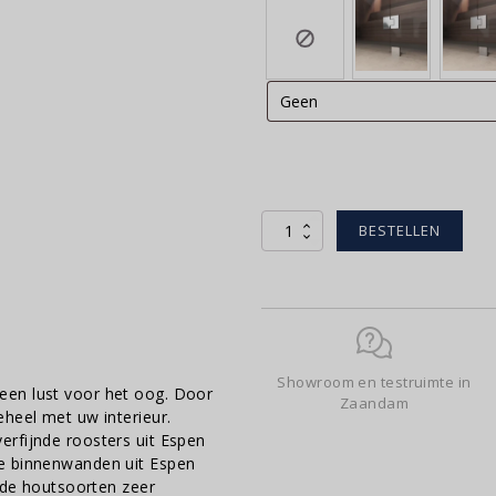
Tanami
BESTELLEN
line
|
160x125cm
aantal
Showroom en testruimte in
 een lust voor het oog. Door
Zaandam
eheel met uw interieur.
erfijnde roosters uit Espen
de binnenwanden uit Espen
n de houtsoorten zeer