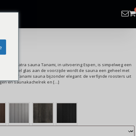
25cm
e
De Cleopatra sauna Tanami, in uitvoering Espen, is simpelweg een
ruik van veel glas aan de voorzijde wordt de sauna een geheel met
maken de Tanami sauna bijzonder elegant: de verfijnde roosters uit
gen en saunakachelrek en […]