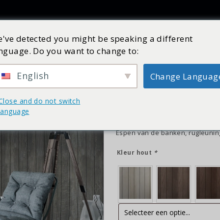
Producten
Inspiratie
Catalogus
Service
Shop
've detected you might be speaking a different
nguage. Do you want to change to:
Tanami line | 160x1
Art nr:
27600400
Op nabestelling
English
Change Languag
€
7.209,30
incl. BTW
Close and do not switch
TANAMI LINE SAUNA | 160x125cm 
language
lust voor het oog. Door het geb
uw interieur. Meerdere details 
Espen van de banken, rugleunin
Kleur hout
*