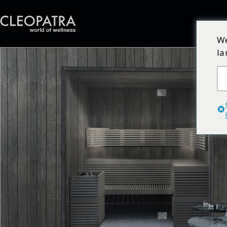
We
la