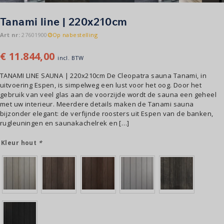
Tanami line | 220x210cm
Art nr:
27601900
Op nabestelling
€
11.844,00
incl. BTW
TANAMI LINE SAUNA | 220x210cm De Cleopatra sauna Tanami, in
uitvoering Espen, is simpelweg een lust voor het oog. Door het
gebruik van veel glas aan de voorzijde wordt de sauna een geheel
met uw interieur. Meerdere details maken de Tanami sauna
bijzonder elegant: de verfijnde roosters uit Espen van de banken,
rugleuningen en saunakachelrek en […]
Kleur hout
*