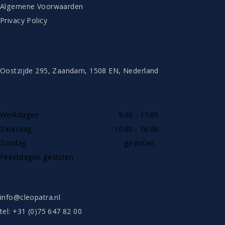
Algemene Voorwaarden
Privacy Policy
CONTACT
Oostzijde 295, Zaandam, 1508 EN, Nederland
TELEFONISCH BEREIKBAAR
Werkdagen
9:00 - 17:00
Zaterdag
10:00 - 16:00
Zondag
gesloten
Feestdagen gesloten
SHOWROOW ALLEEN OP AFSPRAAK
info@cleopatra.nl
tel: +31 (0)75 647 82 00