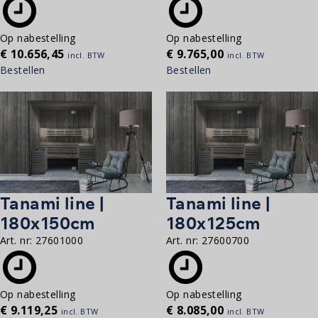
Op nabestelling
Op nabestelling
€
10.656,45
€
9.765,00
incl. BTW
incl. BTW
Bestellen
Bestellen
Tanami line |
Tanami line |
180x150cm
180x125cm
Art. nr:
27601000
Art. nr:
27600700
Op nabestelling
Op nabestelling
€
9.119,25
€
8.085,00
incl. BTW
incl. BTW