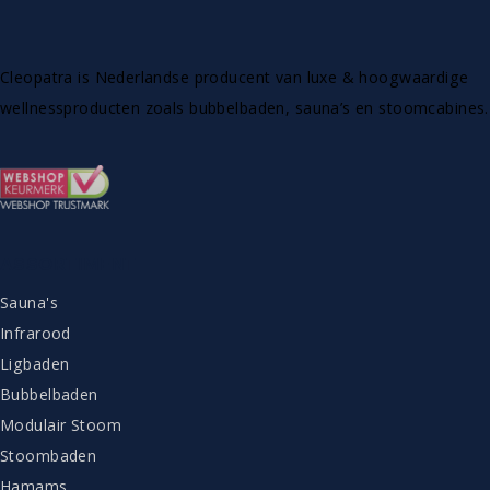
Cleopatra is Nederlandse producent van luxe & hoogwaardige
wellnessproducten zoals bubbelbaden, sauna’s en stoomcabines.
ASSORTIMENT
Sauna's
Infrarood
Ligbaden
Bubbelbaden
Modulair Stoom
Stoombaden
Hamams