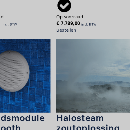
ad
Op voorraad
0
€
7.789,00
incl. BTW
incl. BTW
Bestellen
idsmodule
Halosteam
tooth
zoutoplossing