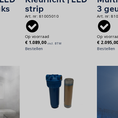
uks
strip
3 ge
Art. nr:
81005010
Art. nr:
81
Op voorraad
Op voorra
€
1.089,00
€
2.095,0
incl. BTW
Bestellen
Bestellen