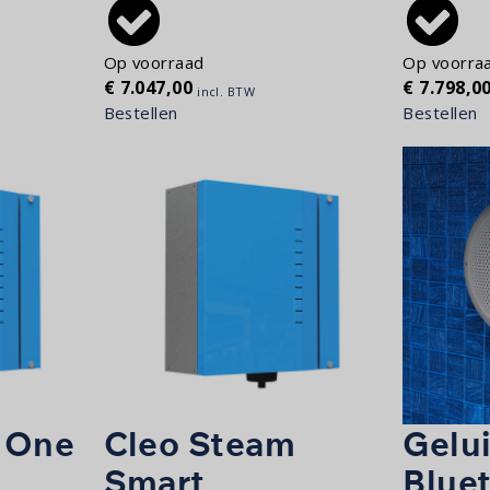
Op voorraad
Op voorra
€
7.047,00
€
7.798,0
incl. BTW
Bestellen
Bestellen
 One
Cleo Steam
Gelu
Smart
Blue