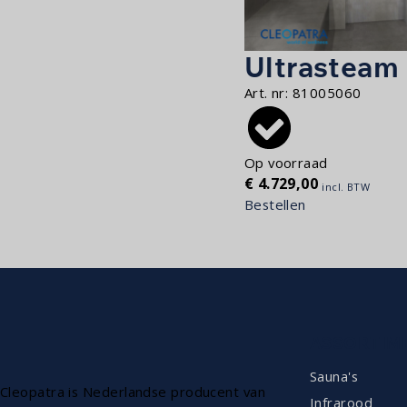
Ultrasteam
Art. nr:
81005060
Op voorraad
€
4.729,00
incl. BTW
Bestellen
ASSORTIM
Sauna's
Cleopatra is Nederlandse producent van
Infrarood