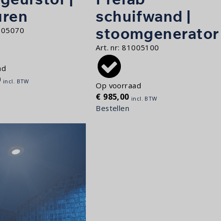
uren
schuifwand |
stoomgenerator
005070
Art. nr:
81005100
ad
0
incl. BTW
Op voorraad
€
985,00
incl. BTW
Bestellen