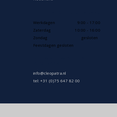
TELEFONISCH BEREIKBAAR
Werkdagen
9:00 - 17:00
Zaterdag
10:00 - 16:00
Zondag
gesloten
Feestdagen gesloten
SHOWROOW ALLEEN OP
AFSPRAAK
info@cleopatra.nl
tel: +31 (0)75 647 82 00