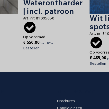
Waterontharder
| incl. patroon
Wit l
Art. nr:
81005050
spots
Art. nr:
81
Op voorraad
€
550,00
incl. BTW
Bestellen
Op voorra
€
485,00
i
Bestellen
ENT
KLANTENSERVICE
Brochures
Handleidingen