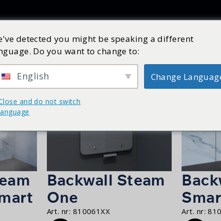
Producten
Inspiratie
Catalogus
Service
Shop
've detected you might be speaking a different
nguage. Do you want to change to:
English
Change Languag
Close and do not switch
language
team
Backwall Steam
Back
mart
One
Smar
Art. nr:
810061XX
Art. nr:
81