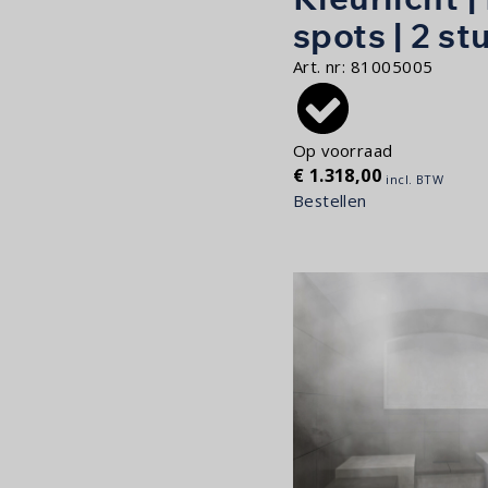
spots | 2 st
Art. nr:
81005005
Op voorraad
€
1.318,00
incl. BTW
Bestellen