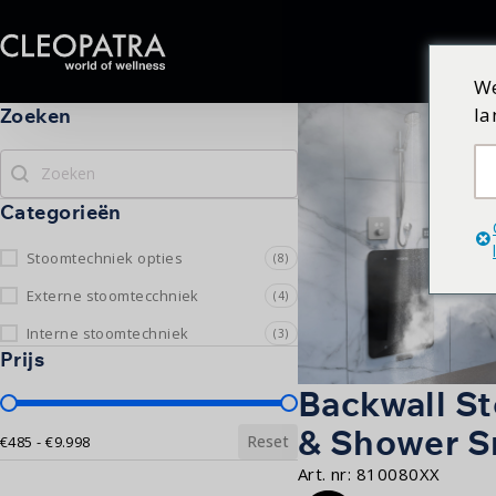
We
la
Zoeken
Zoeken
Zoeken
Categorieën
Categorieën
Stoomtechniek opties
(8)
Externe stoomtecchniek
(4)
Interne stoomtechniek
(3)
Prijs
Backwall S
Prijs
& Shower S
Reset
€485 - €9.998
Art. nr:
810080XX