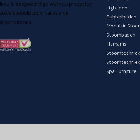
luxe & hoogwaardige wellnessproducten
Ligbaden
zoals bubbelbaden, sauna’s en
Bubbelbaden
stoomcabines.
Modulair Stoo
Stoombaden
Hamams
Stoomtechnie
Stoomtechniek
Spa Furniture