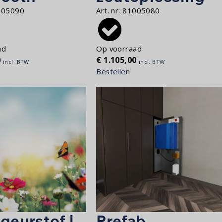
005090
Art. nr:
81005080
ad
Op voorraad
0
€
1.105,00
incl. BTW
incl. BTW
Bestellen
geurstof |
Prefab