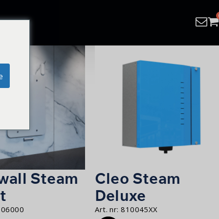
e
wall Steam
Cleo Steam
t
Deluxe
006000
Art. nr:
810045XX