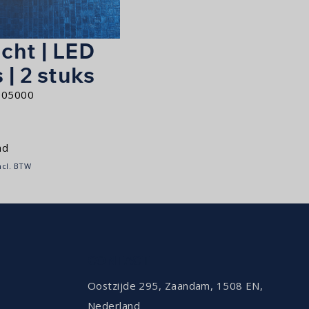
icht | LED
 | 2 stuks
005000
ad
ncl. BTW
CONTACT
Oostzijde 295, Zaandam, 1508 EN,
Nederland