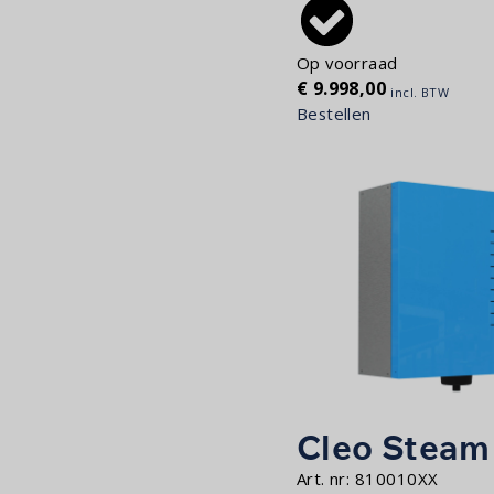
Op voorraad
€
9.998,00
incl. BTW
Bestellen
Cleo Steam
Art. nr:
810010XX