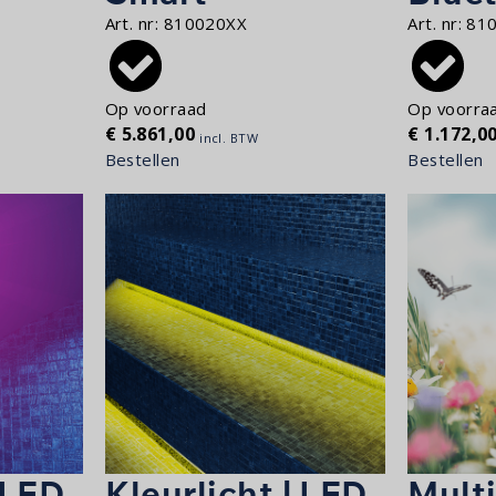
Art. nr:
810020XX
Art. nr:
81
Op voorraad
Op voorra
€
5.861,00
€
1.172,0
incl. BTW
Bestellen
Bestellen
 LED
Kleurlicht | LED
Multi