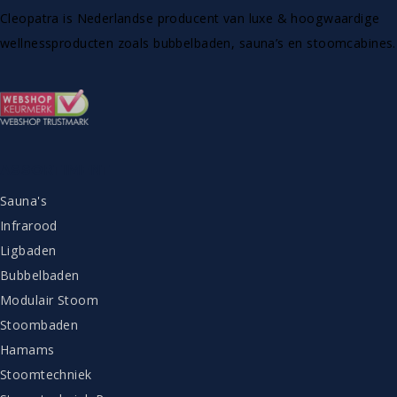
Cleopatra is Nederlandse producent van luxe & hoogwaardige
wellnessproducten zoals bubbelbaden, sauna’s en stoomcabines.
ASSORTIMENT
Sauna's
Infrarood
Ligbaden
Bubbelbaden
Modulair Stoom
Stoombaden
Hamams
Stoomtechniek