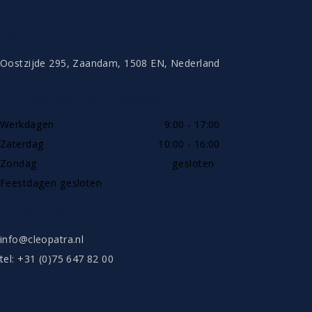
CONTACT
Oostzijde 295, Zaandam, 1508 EN, Nederland
TELEFONISCH BEREIKBAAR
Werkdagen
9:00 - 17:00
Zaterdag
10:00 - 16:00
Zondag
gesloten
Feestdagen gesloten
SHOWROOW ALLEEN OP AFSPRAAK
info@cleopatra.nl
tel: +31 (0)75 647 82 00