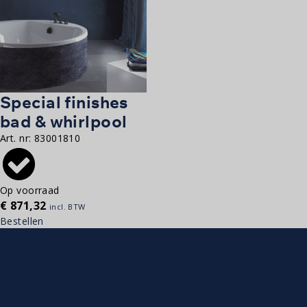
Special finishes
bad & whirlpool
Art. nr:
83001810
Op voorraad
€
871,32
incl. BTW
Bestellen