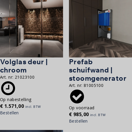
Volglas deur |
Prefab
chroom
schuifwand |
stoomgenerator
Art. nr:
21023100
Art. nr:
81005100
Op nabestelling
€
1.571,00
incl. BTW
Op voorraad
Bestellen
€
985,00
incl. BTW
Bestellen