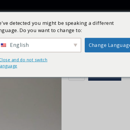
Producten
Inspiratie
Catalogus
Service
Shop
've detected you might be speaking a different
nguage. Do you want to change to:
Waterniveau sensor
Art nr:
30947560
Op voorraad
English
Change Languag
€
71,96
incl. BTW
Close and do not switch
Waterniveau sensor type – N17
language
Waterniveau
BESTELLEN
sensor
N17
|
7,5kW
&
9kW
aantal