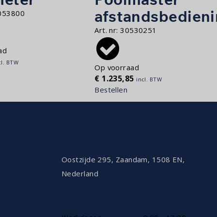
afstandsbedien
053800
Art. nr:
30530251
ad
cl. BTW
Op voorraad
€
1.235,85
incl. BTW
Bestellen
CONTACT
Oostzijde 295, Zaandam, 1508 EN,
Nederland
TELEFONISCH BEREIKBAAR