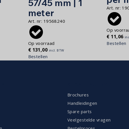
57/45 mm | 1
Art. nr:
19
meter
Art. nr:
19568240
Op voorra
€
11,06
in
Bestellen
Op voorraad
€
131,00
incl. BTW
Bestellen
ENT
KLANTENSERVICE
Brochures
Handleidingen
Spare parts
Veelgestelde vragen
m
Bestelproces