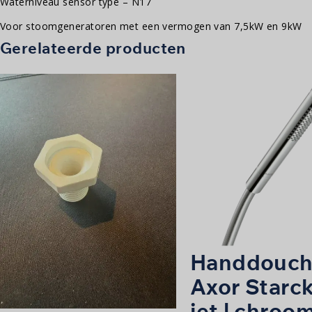
Waterniveau sensor type – N17
Voor stoomgeneratoren met een vermogen van 7,5kW en 9kW
Gerelateerde producten
Handdouch
Axor Starck
jet | chroo