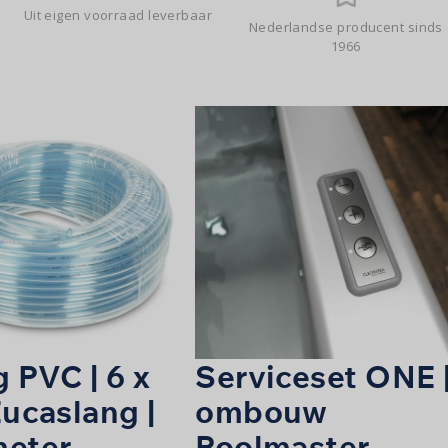
Uit eigen voorraad leverbaar
Nederlandse producent sinds
1966
 PVC | 6 x
Serviceset ONE 
Eucaslang |
ombouw
meter
Poolmaster