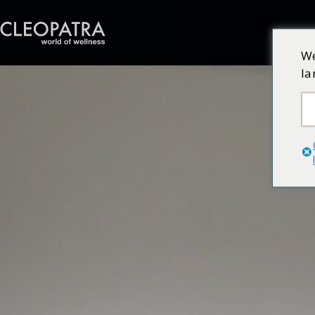
We
la