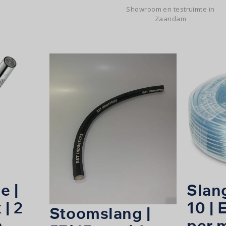
Showroom en testruimte in
Zaandam
e |
Slang
 | 2
10 | 
Stoomslang |
m
per 