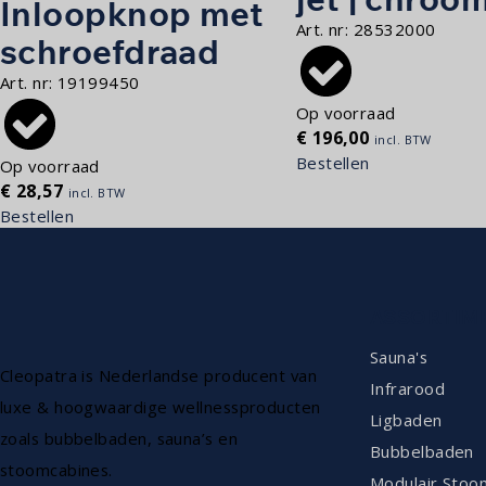
Inloopknop met
Art. nr:
28532000
schroefdraad
Art. nr:
19199450
Op voorraad
€
196,00
incl. BTW
Bestellen
Op voorraad
€
28,57
incl. BTW
Bestellen
ASSORTIM
Sauna's
Cleopatra is Nederlandse producent van
Infrarood
luxe & hoogwaardige wellnessproducten
Ligbaden
zoals bubbelbaden, sauna’s en
Bubbelbaden
stoomcabines.
Modulair Stoo