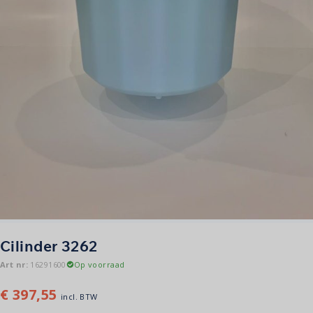
Cilinder 3262
Art nr:
16291600
Op voorraad
€
397,55
incl. BTW