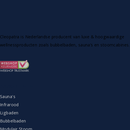
Cleopatra is Nederlandse producent van luxe & hoogwaardige
wellnessproducten zoals bubbelbaden, sauna’s en stoomcabines.
ASSORTIMENT
Sauna's
Infrarood
Ligbaden
Bubbelbaden
Modulair Stoom