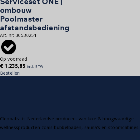
Serviceset ONE |
ombouw
Poolmaster
afstandsbediening
Art. nr:
30530251
Op voorraad
€
1.235,85
incl. BTW
Bestellen
Cleopatra is Nederlandse producent van luxe & hoogwaardige
wellnessproducten zoals bubbelbaden, sauna’s en stoomcabines.