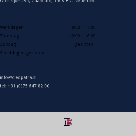
Oostzijde 295, Zaandam, 1508 EN, Nederland
TELEFONISCH BEREIKBAAR
Werkdagen
9:00 - 17:00
Zaterdag
10:00 - 16:00
Zondag
gesloten
Feestdagen gesloten
SHOWROOW ALLEEN OP AFSPRAAK
info@cleopatra.nl
tel: +31 (0)75 647 82 00