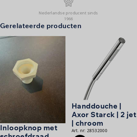
Nederlandse producent sinds
1966
Gerelateerde producten
Handdouche |
Axor Starck | 2 jet
| chroom
Inloopknop met
Art. nr:
28532000
schroefdraad