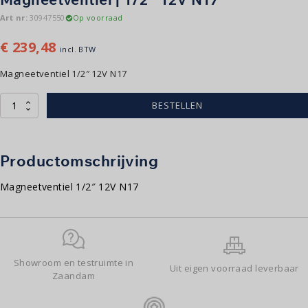
Art nr:
30947550
Op voorraad
€
239,48
incl. BTW
Magneetventiel 1/2″ 12V N17
Magneetventiel
BESTELLEN
|
1/2″
12V
N17
Productomschrijving
aantal
Magneetventiel 1/2″ 12V N17
Showroom en testruimte in
Uit eigen voorraad leverbaar
Zaandam