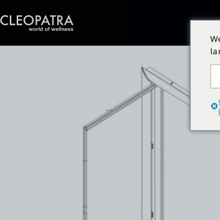
We
la