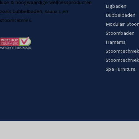
luxe & hoogwaardige wellnessproducten
Ligbaden
zoals bubbelbaden, sauna’s en
Bubbelbaden
stoomcabines.
Modulair Stoo
Stoombaden
Hamams
Stoomtechnie
Stoomtechniek
Spa Furniture