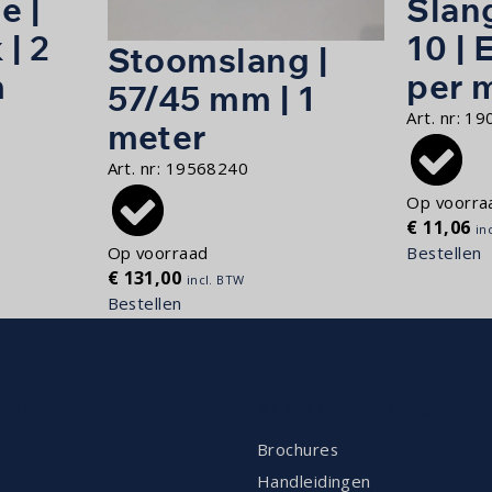
e |
Slang
 | 2
10 | 
Stoomslang |
m
per 
57/45 mm | 1
Art. nr:
19
meter
Art. nr:
19568240
Op voorra
€
11,06
in
Bestellen
Op voorraad
€
131,00
incl. BTW
Bestellen
ENT
KLANTENSERVICE
Brochures
Handleidingen