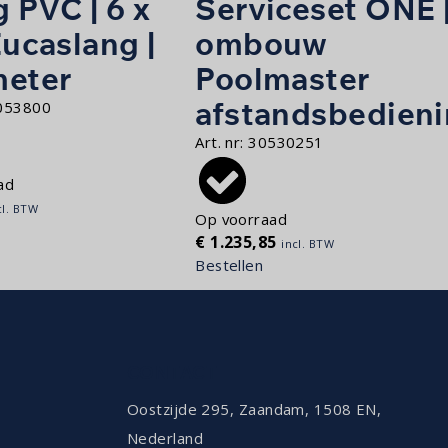
 PVC | 6 x
Serviceset ONE 
Eucaslang |
ombouw
meter
Poolmaster
afstandsbedien
053800
Art. nr:
30530251
ad
cl. BTW
Op voorraad
€
1.235,85
incl. BTW
Bestellen
CONTACT
Oostzijde 295, Zaandam, 1508 EN,
Nederland