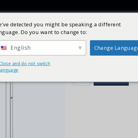
Producten
Inspiratie
Catalogus
Service
Shop
've detected you might be speaking a different
nguage. Do you want to change to:
Scharnieren M6 Deur
Art nr:
98567500
Op voorraad
English
Change Languag
€
71,30
incl. BTW
Close and do not switch
Wilt u weten hoe u dit product 
language
Scharnieren
BESTELLEN
M6
Deur
Nylon
(set
van
2
st)
aantal