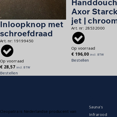
Handdouch
Axor Starck
jet | chroo
Inloopknop met
Art. nr:
28532000
schroefdraad
Art. nr:
19199450
Op voorraad
€
196,00
incl. BTW
Bestellen
Op voorraad
€
28,57
incl. BTW
Bestellen
ASSORTIM
Sauna's
Cleopatra is Nederlandse producent van
Infrarood