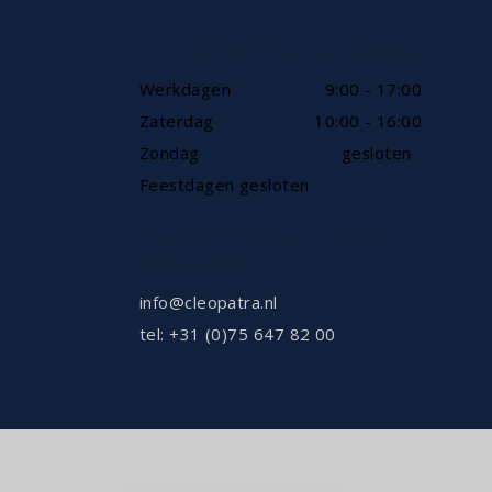
TELEFONISCH BEREIKBAAR
Werkdagen
9:00 - 17:00
Zaterdag
10:00 - 16:00
Zondag
gesloten
Feestdagen gesloten
SHOWROOW ALLEEN OP
AFSPRAAK
info@cleopatra.nl
tel: +31 (0)75 647 82 00