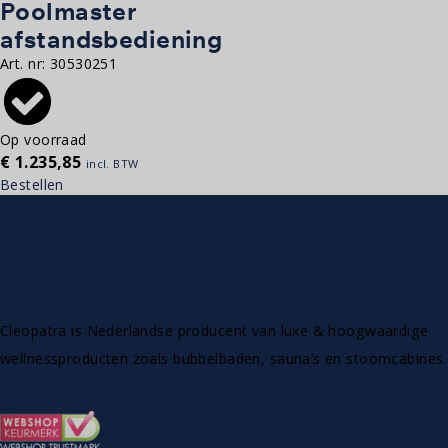
Poolmaster
afstandsbediening
Art. nr:
30530251
Op voorraad
€
1.235,85
incl. BTW
Bestellen
Cleopatra is Nederlandse producent van luxe & hoogwaardige
wellnessproducten zoals bubbelbaden, sauna’s en stoomcabines.