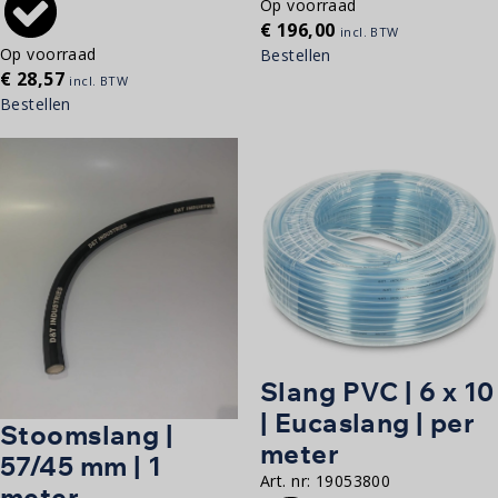
Op voorraad
€
196,00
incl. BTW
Op voorraad
Bestellen
€
28,57
incl. BTW
Bestellen
Slang PVC | 6 x 10
| Eucaslang | per
Stoomslang |
meter
57/45 mm | 1
Art. nr:
19053800
meter