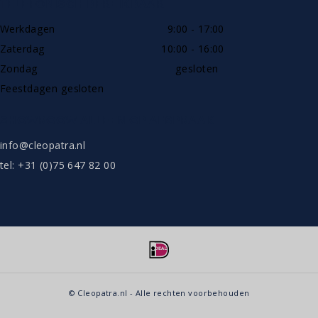
TELEFONISCH BEREIKBAAR
Werkdagen
9:00 - 17:00
Zaterdag
10:00 - 16:00
Zondag
gesloten
Feestdagen gesloten
SHOWROOW ALLEEN OP AFSPRAAK
info@cleopatra.nl
tel: +31 (0)75 647 82 00
© Cleopatra.nl - Alle rechten voorbehouden