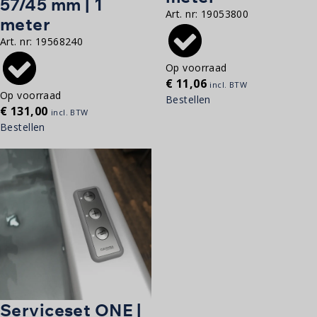
57/45 mm | 1
Art. nr:
19053800
meter
Art. nr:
19568240
Op voorraad
€
11,06
incl. BTW
Op voorraad
Bestellen
€
131,00
incl. BTW
Bestellen
Serviceset ONE |