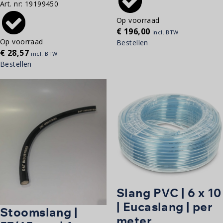
Art. nr:
19199450
Op voorraad
€
196,00
incl. BTW
Op voorraad
Bestellen
€
28,57
incl. BTW
Bestellen
Slang PVC | 6 x 10
| Eucaslang | per
Stoomslang |
meter