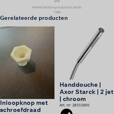
Nederlandse producent sinds
1966
Gerelateerde producten
Handdouche |
Axor Starck | 2 jet
| chroom
Inloopknop met
Art. nr:
28532000
schroefdraad