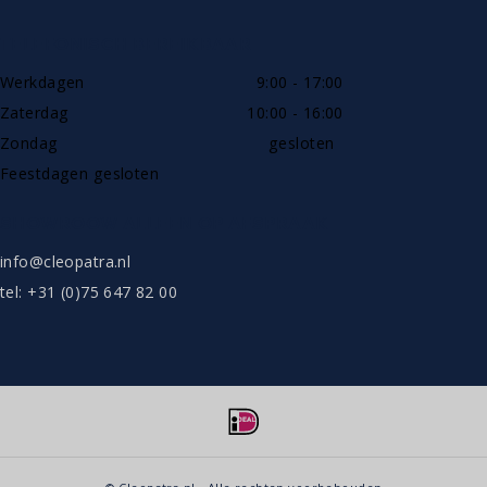
TELEFONISCH BEREIKBAAR
Werkdagen
9:00 - 17:00
Zaterdag
10:00 - 16:00
Zondag
gesloten
Feestdagen gesloten
SHOWROOW ALLEEN OP AFSPRAAK
info@cleopatra.nl
tel: +31 (0)75 647 82 00