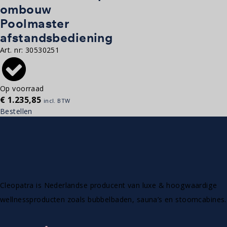
ombouw
Poolmaster
afstandsbediening
Art. nr:
30530251
Op voorraad
€
1.235,85
incl. BTW
Bestellen
Cleopatra is Nederlandse producent van luxe & hoogwaardige
wellnessproducten zoals bubbelbaden, sauna’s en stoomcabines.