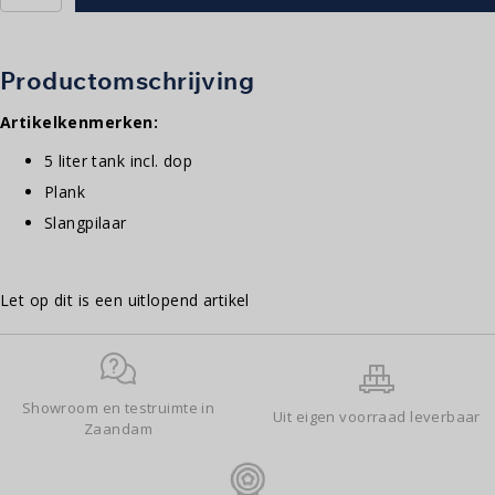
|
Eucatankset
DD500
aantal
Productomschrijving
Artikelkenmerken:
5 liter tank incl. dop
Plank
Slangpilaar
Let op dit is een uitlopend artikel
Showroom en testruimte in
Uit eigen voorraad leverbaar
Zaandam