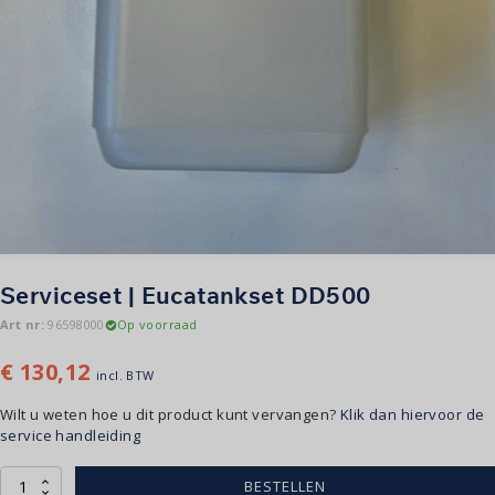
Serviceset | Eucatankset DD500
Art nr:
96598000
Op voorraad
€
130,12
incl. BTW
Wilt u weten hoe u dit product kunt vervangen?
Klik dan hiervoor de
service handleiding
Serviceset
BESTELLEN