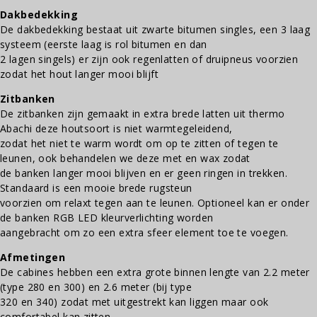
Dakbedekking
De dakbedekking bestaat uit zwarte bitumen singles, een 3 laag
systeem (eerste laag is rol bitumen en dan
2 lagen singels) er zijn ook regenlatten of druipneus voorzien
zodat het hout langer mooi blijft
Zitbanken
De zitbanken zijn gemaakt in extra brede latten uit thermo
Abachi deze houtsoort is niet warmtegeleidend,
zodat het niet te warm wordt om op te zitten of tegen te
leunen, ook behandelen we deze met en wax zodat
de banken langer mooi blijven en er geen ringen in trekken.
Standaard is een mooie brede rugsteun
voorzien om relaxt tegen aan te leunen. Optioneel kan er onder
de banken RGB LED kleurverlichting worden
aangebracht om zo een extra sfeer element toe te voegen.
Afmetingen
De cabines hebben een extra grote binnen lengte van 2.2 meter
(type 280 en 300) en 2.6 meter (bij type
320 en 340) zodat met uitgestrekt kan liggen maar ook
comfortabel kan zitten.