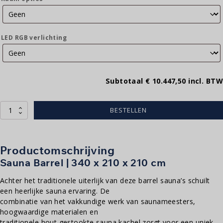
LED RGB verlichting
Subtotaal
€ 10.447,50
incl. BTW
Sauna
BESTELLEN
barrel
340
|
340
Productomschrijving
x
Sauna Barrel | 340 x 210 x 210 cm
210
x
Achter het traditionele uiterlijk van deze barrel sauna’s schuilt
210
cm
een heerlijke sauna ervaring. De
aantal
combinatie van het vakkundige werk van saunameesters,
hoogwaardige materialen en
traditionele hout gestookte sauna kachel zorgt voor een uniek