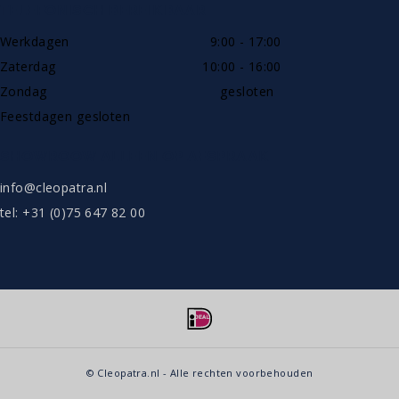
TELEFONISCH BEREIKBAAR
Werkdagen
9:00 - 17:00
Zaterdag
10:00 - 16:00
Zondag
gesloten
Feestdagen gesloten
SHOWROOW ALLEEN OP AFSPRAAK
info@cleopatra.nl
tel: +31 (0)75 647 82 00
© Cleopatra.nl - Alle rechten voorbehouden