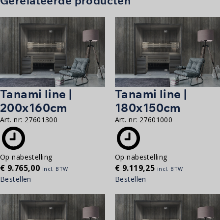
Gerelateerde producten
Tanami line |
Tanami line |
200x160cm
180x150cm
Art. nr:
27601300
Art. nr:
27601000
Op nabestelling
Op nabestelling
€
9.765,00
€
9.119,25
incl. BTW
incl. BTW
Bestellen
Bestellen