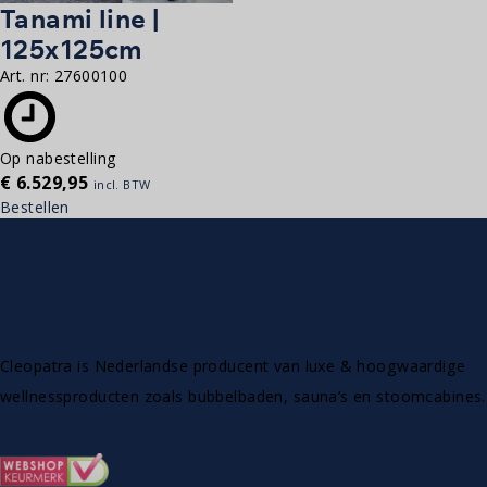
Tanami line |
125x125cm
Art. nr:
27600100
Op nabestelling
€
6.529,95
incl. BTW
Bestellen
Cleopatra is Nederlandse producent van luxe & hoogwaardige
wellnessproducten zoals bubbelbaden, sauna’s en stoomcabines.